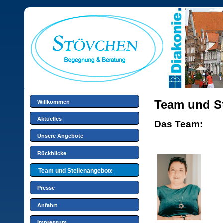
Navigation
Team und S
überspringen
Willkommen
Aktuelles
Das Team:
Unsere Angebote
Rückblicke
Team und Stellenangebote
Presse
Anfahrt
Impressum